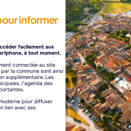
pour informer
accéder facilement aux
artphone, à tout moment.
tement connectée au site
s par la commune sont ainsi
ion supplémentaire. Les
icipales, l’agenda des
portantes.
 moderne pour diffuser
en lien avec ses