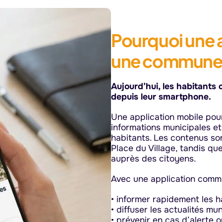
Pourquoi une 
une commune
Aujourd’hui, les habitants
depuis leur smartphone.
Une application mobile po
informations municipales et
habitants. Les contenus so
Place du Village, tandis que
auprès des citoyens.
Avec une application commun
• informer rapidement les h
• diffuser les actualités mu
• prévenir en cas d’alerte